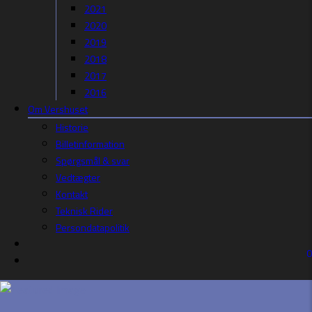
2021
2020
2019
2018
2017
2016
Om Vershuset
Historie
Billetinformation
Spørgsmål & svar
Vedtægter
Kontakt
Teknisk Rider
Persondatapolitik
0