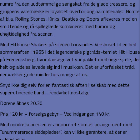
numre fra den uudtømmelige sangskat fra de glade tressere, og
gruppens varemærke er loyalitet overfor originalmaterialet. Numre
af bl.a. Rolling Stones, Kinks, Beatles og Doors afleveres med en
smittende og rå spilleglæde kombineret med humor og
uhøjtidelighed fra scenen.
Med Hithouse Shakers på scenen forvandles Vershuset til en hed
sommeraften i 1965 i det legendariske pigtråds-temlet Hit House
på Frederiksberg, hvor dansegulvet var pakket med unge sjæle, der
helt og aldeles levede sig ind i musikken. Det er uforfalsket tråd,
der vækker gode minder hos mange af os.
Snyd ikke dig selv for en fantastisk aften i selskab med dette
superrutinerede band – rendyrket nostalgi.
Dørene åbnes 20.30
Pris 120 kr. + forsalgsgebyr – Ved indgangen 140 kr.
Med mindre koncerten er annonceret som et arrangement med
”unummererede siddepladser”, kan vi ikke garantere, at der er
siddepladser.