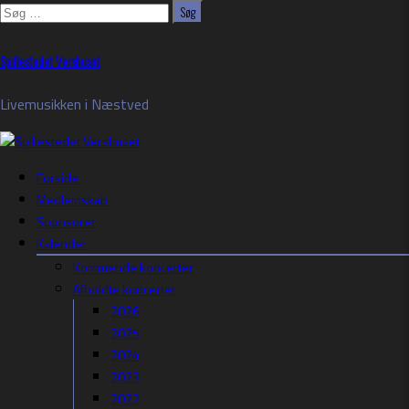
Søg
efter:
Skip
Spillestedet Vershuset
to
content
Livemusikken i Næstved
Forside
Medlemskab
Sponsorer
Kalender
Kommende koncerter
Afholdte koncerter
2026
2025
2024
2023
2022