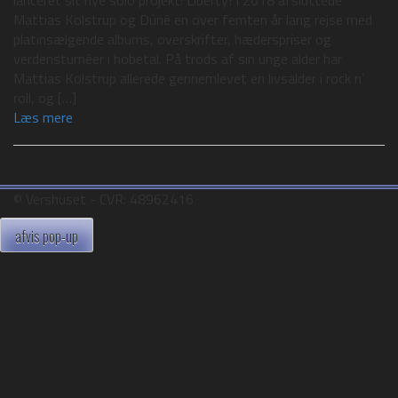
Mattias Kolstrup og Dúné en over femten år lang rejse med
platinsælgende albums, overskrifter, hæderspriser og
verdensturnéer i hobetal. På trods af sin unge alder har
Mattias Kolstrup allerede gennemlevet en livsalder i rock n’
roll, og […]
Læs mere
©️ Vershuset - CVR: 48962416
afvis pop-up