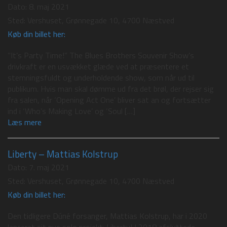
Dato:
8. maj 2021
Sted:
Vershuset, Grønnegade 10, 4700 Næstved
Køb din billet her:
”It’s Party Time!” The Blues Brothers Souvenir Show’s
drivkraft er en usvækket glæde ved at præsentere et
stemningsfuldt og underholdende show, som når ud til
publikum. Hvis man skal dømme ud fra det brøl, der rejser sig
fra salen, når ‘Opening Act One’ bliver sat an og fortsætter
ind i ‘Who’s Making Love’ og ‘Soul […]
Læs mere
Liberty – Mattias Kolstrup
Dato:
7. maj 2021
Sted:
Vershuset, Grønnegade 10, 4700 Næstved
Køb din billet her:
Den tidligere Dúné forsanger, Mattias Kolstrup, har i 2020
lanceret sit nye solo projekt: Liberty! I 2018 afsluttede