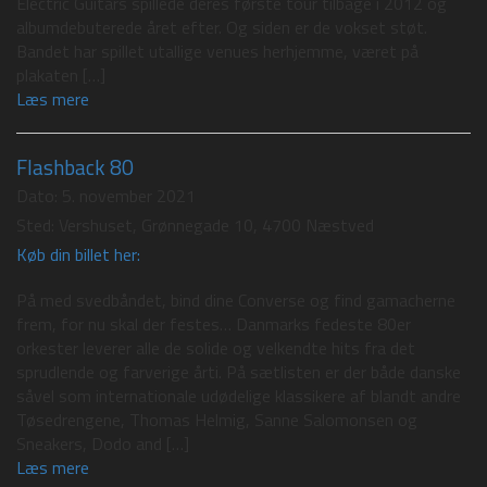
Electric Guitars spillede deres første tour tilbage i 2012 og
albumdebuterede året efter. Og siden er de vokset støt.
Bandet har spillet utallige venues herhjemme, været på
plakaten […]
Læs mere
Flashback 80
Dato:
5. november 2021
Sted:
Vershuset, Grønnegade 10, 4700 Næstved
Køb din billet her:
På med svedbåndet, bind dine Converse og find gamacherne
frem, for nu skal der festes… Danmarks fedeste 80er
orkester leverer alle de solide og velkendte hits fra det
sprudlende og farverige årti. På sætlisten er der både danske
såvel som internationale udødelige klassikere af blandt andre
Tøsedrengene, Thomas Helmig, Sanne Salomonsen og
Sneakers, Dodo and […]
Læs mere