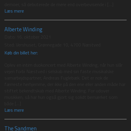
demoer, så debuterede de mere end overbevisende i […]
Læs mere
Alberte Winding
Dato:
16. oktober 2021
Sted:
Vershuset, Grønnegade 10, 4700 Næstved
Køb din billet her:
Oplev en intim duokoncert med Alberte Winding, når hun slår
vejen forbi Næstved i selskab med sin faste musikalske
samarbejdspartner, Andreas Fuglebæk. Det er nok de
færreste herhjemme, der ikke på den ene eller anden måde har
stiftet bekendtskab med Alberte Winding. For udover
musikken, så har hun også gjort sig solidt bemærket som
både […]
Læs mere
The Sandmen