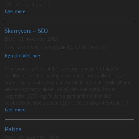
“Det er alt det jeg […]
Læs mere
Skerryvore – SCO
Dato:
13. november 2021
Sted:
Vershuset, Grønnegade 10, 4700 Næstved
Køb din billet her:
Skerryvore fra Skotland er folkrock i opdateret udgave.
Traditionerne får et kæmpeskud energi, og skulle der ryge
noget cajun, country og pop med ind i og ud af sækkepiberne,
violinen og harmonikaen, så går det nok også. Bandet
begyndte i 2004 og fik deres gennembrud med det
selvbetitlede tredje album i 2011. Dette album høstede […]
Læs mere
Patina
Dato:
12. november 2021