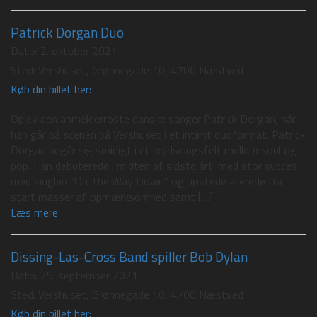
Patrick Dorgan Duo
Dato:
2. oktober 2021
Sted:
Vershuset, Grønnegade 10, 4700 Næstved
Køb din billet her:
Oplev den anmelderroste danske sanger Patrick Dorgan, når
han går på scenen på Vershuset i et intimt duoformat. Patrick
Dorgan begår sig smidigt i et krydsningsfelt mellem soul og
pop. Han debuterede i midten af sidste årti med stor succes
med singlen “On The Way Down” og høstede allerede fra
start masser af opmærksomhed samt […]
Læs mere
Dissing-Las-Cross Band spiller Bob Dylan
Dato:
25. september 2021
Sted:
Vershuset, Grønnegade 10, 4700 Næstved
Køb din billet her: