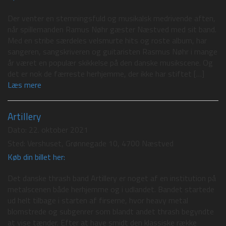
Der venter en stemningsfuld og musikalsk medrivende aften,
når spillemanden Ramus Nøhr gæster Næstved med sit band.
Med en stribe særdeles velsmurte hits og roste album, har
sangeren, sangskriveren og guitaristen Rasmus Nøhr i mange
år været en populær skikkelse på den danske musikscene. Og
det er nok de færreste herhjemme, der ikke har stiftet […]
Læs mere
Artillery
Dato:
22. oktober 2021
Sted:
Vershuset, Grønnegade 10, 4700 Næstved
Køb din billet her:
Det danske thrash band Artillery er noget af en institution på
metalscenen både herhjemme og i udlandet. Bandet startede
ud helt tilbage i starten af firserne, hvor heavy metal
blomstrede og subgenrer som blandt andet thrash begyndte
at vise tænder. Efter at have smidt den klassiske række