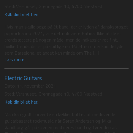
Sted:
Vershuset, Grønnegade 10, 4700 Næstved
Køb din billet her:
Hvis man skulle pege på ét band, der er lyden af dansksproget
poprock anno 2021, ville det nok være Patina. Ikke at de er
trendsættere på nogen måde, men de indkapsler ret fint,
hvilke trends der er på spil lige nu: På ét nummer kan de lyde
som Barselona, et andet kan minde om The […]
Læs mere
Electric Guitars
Dato:
11. november 2021
Sted:
Vershuset, Grønnegade 10, 4700 Næstved
Køb din billet her:
Man kan godt forvente en lækker buffet af medrivende
guitarbaseret rockmusik, når Søren Andersen og Mika
Vandborg går på scenen med deres band og fyrer den af.