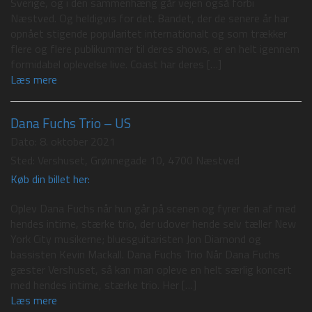
Sverige, og i den sammenhæng går vejen også forbi
Næstved. Og heldigvis for det. Bandet, der de senere år har
opnået stigende popularitet internationalt og som trækker
flere og flere publikummer til deres shows, er en helt igennem
formidabel oplevelse live. Coast har deres […]
Læs mere
Dana Fuchs Trio – US
Dato:
8. oktober 2021
Sted:
Vershuset, Grønnegade 10, 4700 Næstved
Køb din billet her:
Oplev Dana Fuchs når hun går på scenen og fyrer den af med
hendes intime, stærke trio, der udover hende selv tæller New
York City musikerne; bluesguitaristen Jon Diamond og
bassisten Kevin Mackall. Dana Fuchs Trio Når Dana Fuchs
gæster Vershuset, så kan man opleve en helt særlig koncert
med hendes intime, stærke trio. Her […]
Læs mere