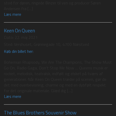
stod for døren, ringede Binzer til ven og producer Søren
Andersen fra […]
Læs mere
Keen On Queen
Dato:
22. maj 2021
Sted:
Vershuset, Grønnegade 10, 4700 Næstved
Køb din billet her:
Bohemian Rhapsody, We Are The Champions, The Show Must
Go On, Radio Gaga, Don’t Stop Me Now … Queens musik er
rocket, melodisk, teatralsk, indfølt og elsket på tværs af
generationer. Når Keen On Queen træder på scenen, gør de
det med overbevisning, charme og med en dybfølt respekt
for det originale materiale. Glæd dig […]
Læs mere
The Blues Brothers Souvenir Show