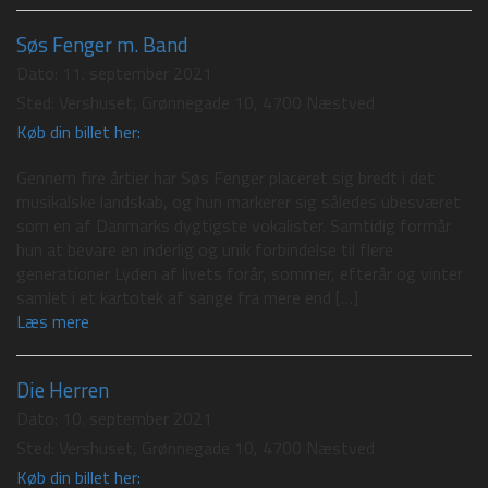
Søs Fenger m. Band
Dato:
11. september 2021
Sted:
Vershuset, Grønnegade 10, 4700 Næstved
Køb din billet her:
Gennem fire årtier har Søs Fenger placeret sig bredt i det
musikalske landskab, og hun markerer sig således ubesværet
som en af Danmarks dygtigste vokalister. Samtidig formår
hun at bevare en inderlig og unik forbindelse til flere
generationer Lyden af livets forår, sommer, efterår og vinter
samlet i et kartotek af sange fra mere end […]
Læs mere
Die Herren
Dato:
10. september 2021
Sted:
Vershuset, Grønnegade 10, 4700 Næstved
Køb din billet her: