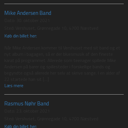
Mike Andersen Band
Dato:
30. oktober 2021
Sted:
Vershuset, Grønnegade 10, 4700 Næstved
Køb din billet her:
Når Mike Andersen kommer til Vershuset med sit band og et
nyt album i bagagen, så er der bluesmusik af den fineste
karat på programmet. Allerede som teenager spillede Mike
Andersen på barer og spillesteder i forskellige bands og
begyndte også allerede her selv at skrive sange. I en alder af
22 startede han sit […]
Læs mere
Rasmus Nøhr Band
Dato:
23. oktober 2021
Sted:
Vershuset, Grønnegade 10, 4700 Næstved
Køb din billet her: