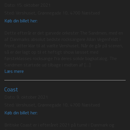
Dato:
15. oktober 2021
Sted:
Vershuset, Grønnegade 10, 4700 Næstved
Køb din billet her:
Dette efterår er det garvede orkester The Sandmen, med en
af Danmarks absolut bedste rocksangere Allan Vegenfeldt i
front, atter klar til at vælte Vershuset. Når de går på scenen,
så er der lagt op til et heftigt show læsset med
førsteklasses rocksange fra deres solide bagkatalog. The
Sandmen startede ud tilbage i midten af […]
Læs mere
Coast
Dato:
9. oktober 2021
Sted:
Vershuset, Grønnegade 10, 4700 Næstved
Køb din billet her:
Britiske Coast er i efteråret 2021 på turné i Danmark og