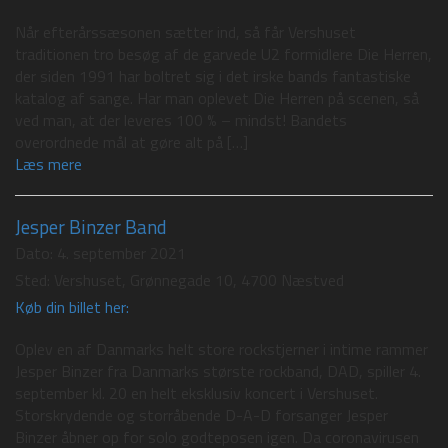
Når efterårssæsonen sætter ind, så får Vershuset
traditionen tro besøg af de garvede U2 formidlere Die Herren,
der siden 1991 har boltret sig i det irske bands fantastiske
katalog af sange. Har man oplevet Die Herren på scenen, så
ved man, at der leveres 100 % – mindst! Bandets
overordnede mål at gøre alt på […]
Læs mere
Jesper Binzer Band
Dato:
4. september 2021
Sted:
Vershuset, Grønnegade 10, 4700 Næstved
Køb din billet her:
Oplev en af Danmarks helt store rockstjerner i intime rammer
Jesper Binzer fra Danmarks største rockband, DAD, spiller 4.
september kl. 20 en helt eksklusiv koncert i Vershuset.
Storskrydende og storråbende D-A-D forsanger Jesper
Binzer åbner op for solo godteposen igen. Da coronavirusen