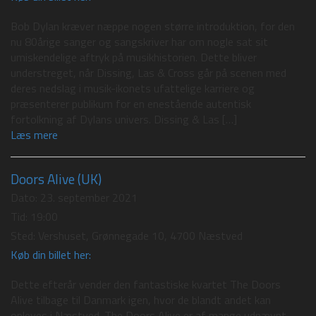
Bob Dylan kræver næppe nogen større introduktion, for den
nu 80årige sanger og sangskriver har om nogle sat sit
umiskendelige aftryk på musikhistorien. Dette bliver
understreget, når Dissing, Las & Cross går på scenen med
deres nedslag i musik-ikonets ufattelige karriere og
præsenterer publikum for en enestående autentisk
fortolkning af Dylans univers. Dissing & Las […]
Læs mere
Doors Alive (UK)
Dato:
23. september 2021
Tid:
19:00
Sted:
Vershuset, Grønnegade 10, 4700 Næstved
Køb din billet her:
Dette efterår vender den fantastiske kvartet The Doors
Alive tilbage til Danmark igen, hvor de blandt andet kan
opleves i Næstved. The Doors Alive er af mange udnævnt