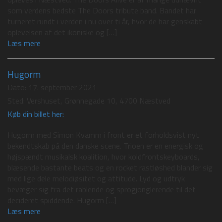
som verdens bedste The Doors tribute band. Bandet har
turneret rundt i verden i nu over ti år, hvor de har genskabt
oplevelsen af det ikoniske og […]
Læs mere
Hugorm
Dato:
17. september 2021
Sted:
Vershuset, Grønnegade 10, 4700 Næstved
Køb din billet her:
Hugorm med Simon Kvamm i front er et forholdsvist nyt
bekendtskab på den danske scene. Trioen er en energisk og
højspændt musikalsk koalition, hvor koldfrontskeyboards,
blæsende bastante beats og en rocket rastløshed blander sig
med lige dele melodiøsitet og attitude. Lyd og udtryk
bevæger sig fra det rablende og sprogjonglerende til det
decideret spiddende. Hugorm […]
Læs mere