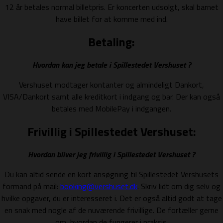
12 år betales normal billetpris. Er koncerten udsolgt, skal barnet
have billet for at komme med ind.
Betaling:
Hvordan kan jeg betale i Spillestedet Vershuset ?
Vershuset modtager kontanter og almindeligt Dankort,
VISA/Dankort samt alle kreditkort i indgang og bar. Der kan også
betales med MobilePay i indgangen.
Frivillig i Spillestedet Vershuset:
Hvordan bliver jeg frivillig i Spillestedet Vershuset ?
Du kan altid sende en kort ansøgning til Spillestedet Vershusets
formand på mail:
booking@vershuset.dk
. Skriv lidt om dig selv og
hvilke opgaver, du er interesseret i. Det er også altid godt at tage
en snak med nogle af de nuværende frivillige. De fortæller gerne
om, hvordan de fungerer i praksis.