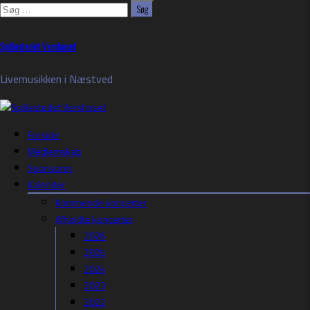
Søg
efter:
Skip
Spillestedet Vershuset
to
content
Livemusikken i Næstved
Forside
Medlemskab
Sponsorer
Kalender
Kommende koncerter
Afholdte koncerter
2026
2025
2024
2023
2022