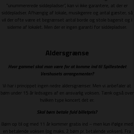
”unummererede siddepladser”, kan vi ikke garantere, at der er
siddepladser. Afhængig af lokale, musikgenre og antal gæster, så
vil der ofte være et begrænset antal borde og stole bagerst og i
siderne af lokalet. Men der er ingen garanti for siddepladser.
Aldersgrænse
Hvor gammel skal man være for at komme ind til Spillestedet
Vershusets arrangementer?
Vi har i princippet ingen nedre aldersgrænser. Men vi anbefaler at
børn under 15 år ledsages af en ansvarlig voksen. Tænk også over
hvilken type koncert det er.
Skal børn betale fuld billetpris?
Børn op til og med 11 år kommer gratis ind – men kun ifølge med
en betalende voksen (og maks. 2 børn pr. betalende voksen). Fra