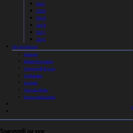
2021
2020
2019
2018
2017
2016
Om Vershuset
Historie
Billetinformation
Spørgsmål & svar
Vedtægter
Kontakt
Teknisk Rider
Persondatapolitik
0
Spørgsmål og svar