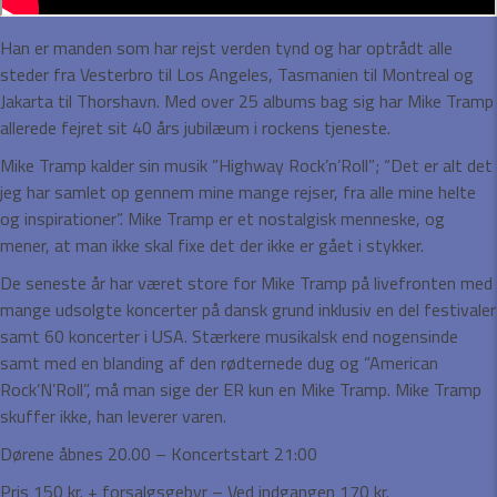
Han er manden som har rejst verden tynd og har optrådt alle
steder fra Vesterbro til Los Angeles, Tasmanien til Montreal og
Jakarta til Thorshavn. Med over 25 albums bag sig har Mike Tramp
allerede fejret sit 40 års jubilæum i rockens tjeneste.
Mike Tramp kalder sin musik ”Highway Rock’n’Roll”; “Det er alt det
jeg har samlet op gennem mine mange rejser, fra alle mine helte
og inspirationer”. Mike Tramp er et nostalgisk menneske, og
mener, at man ikke skal fixe det der ikke er gået i stykker.
De seneste år har været store for Mike Tramp på livefronten med
mange udsolgte koncerter på dansk grund inklusiv en del festivaler
samt 60 koncerter i USA. Stærkere musikalsk end nogensinde
samt med en blanding af den rødternede dug og ”American
Rock’N’Roll”, må man sige der ER kun en Mike Tramp. Mike Tramp
skuffer ikke, han leverer varen.
Dørene åbnes 20.00 – Koncertstart 21:00
Pris 150 kr. + forsalgsgebyr – Ved indgangen 170 kr.