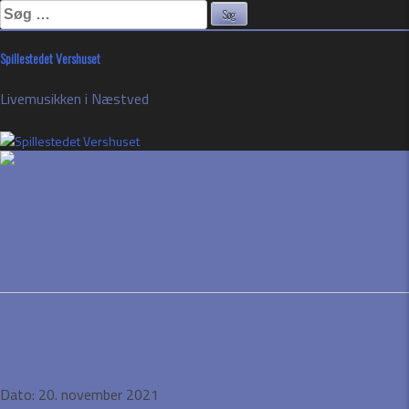
Søg
efter:
Skip
Spillestedet Vershuset
to
content
Livemusikken i Næstved
Mike Tramp & Band of Brothers
Event Details
Dato:
20. november 2021