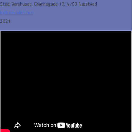
Sted:
Vershuset, Grønnegade 10, 4700 Næstved
Køb din billet her:
2021