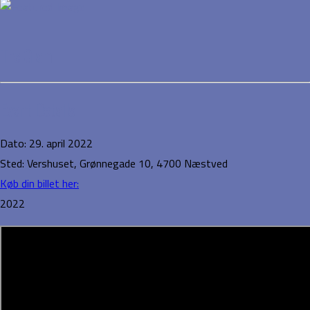
The Glam
Event Details
Dato:
29. april 2022
Sted:
Vershuset, Grønnegade 10, 4700 Næstved
Køb din billet her:
2022