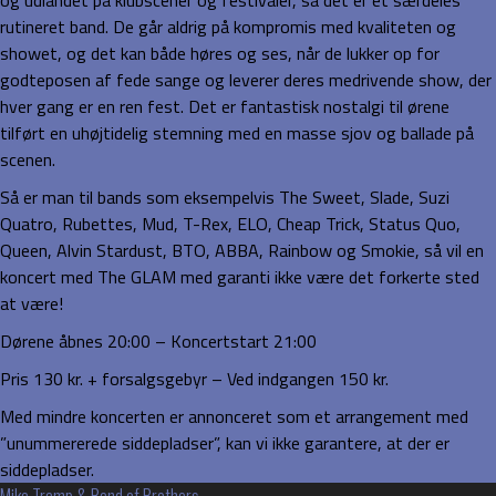
og udlandet på klubscener og festivaler, så det er et særdeles
rutineret band. De går aldrig på kompromis med kvaliteten og
showet, og det kan både høres og ses, når de lukker op for
godteposen af fede sange og leverer deres medrivende show, der
hver gang er en ren fest. Det er fantastisk nostalgi til ørene
tilført en uhøjtidelig stemning med en masse sjov og ballade på
scenen.
Så er man til bands som eksempelvis The Sweet, Slade, Suzi
Quatro, Rubettes, Mud, T-Rex, ELO, Cheap Trick, Status Quo,
Queen, Alvin Stardust, BTO, ABBA, Rainbow og Smokie, så vil en
koncert med The GLAM med garanti ikke være det forkerte sted
at være!
Dørene åbnes 20:00 – Koncertstart 21:00
Pris 130 kr. + forsalgsgebyr – Ved indgangen 150 kr.
Med mindre koncerten er annonceret som et arrangement med
”unummererede siddepladser”, kan vi ikke garantere, at der er
siddepladser.