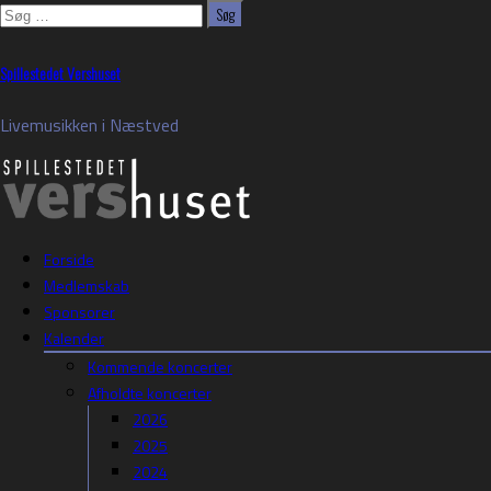
Søg
efter:
Skip
Spillestedet Vershuset
to
content
Livemusikken i Næstved
Forside
Medlemskab
Sponsorer
Kalender
Kommende koncerter
Afholdte koncerter
2026
2025
2024