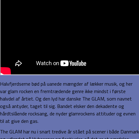
Halvfjerdserne bød på uanede mængder af lækker musik, og her
var glam rocken en fremtrædende genre ikke mindst i første
halvdel af årtiet. Og den lyd har danske The GLAM, som navnet
også antyder, taget til sig. Bandet elsker den dekadente og
hårdtslående rocksang, de nyder glamrockens attituder og evnen
til at give den gas.
The GLAM har nu i snart tredive år stået på scener i både Danmark