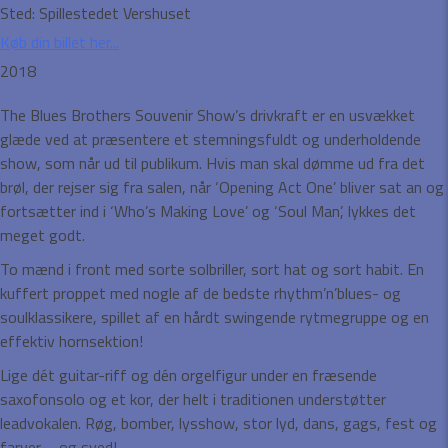
Sted:
Spillestedet Vershuset
Køb din billet her...
2018
The Blues Brothers Souvenir Show’s drivkraft er en usvækket
glæde ved at præsentere et stemningsfuldt og underholdende
show, som når ud til publikum. Hvis man skal dømme ud fra det
brøl, der rejser sig fra salen, når ‘Opening Act One’ bliver sat an og
fortsætter ind i ‘Who’s Making Love’ og ‘Soul Man’, lykkes det
meget godt.
To mænd i front med sorte solbriller, sort hat og sort habit. En
kuffert proppet med nogle af de bedste rhythm’n’blues- og
soulklassikere, spillet af en hårdt swingende rytmegruppe og en
effektiv hornsektion!
Lige dét guitar-riff og dén orgelfigur under en fræsende
saxofonsolo og et kor, der helt i traditionen understøtter
leadvokalen. Røg, bomber, lysshow, stor lyd, dans, gags, fest og
farver – og sved!