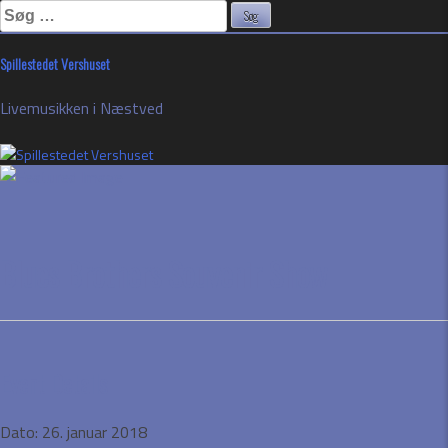
Søg
efter:
Skip
Spillestedet Vershuset
to
content
Livemusikken i Næstved
Blues Brothers Souvenir Show
Event Details
Dato:
26. januar 2018