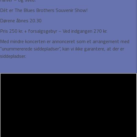
Dét er The Blues Brothers Souvenir Show!
Dørene åbnes 20.30
Pris 250 kr. + forsalgsgebyr – Ved indgangen 270 kr.
Med mindre koncerten er annonceret som et arrangement med
”unummererede siddepladser”, kan vi ikke garantere, at der er
siddepladser.