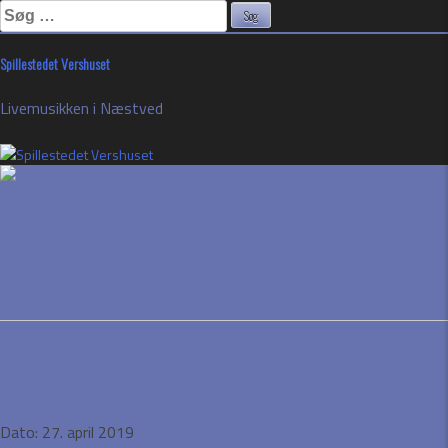
Søg
efter:
Skip
Spillestedet Vershuset
to
content
Livemusikken i Næstved
Bo Evers
Event Details
Dato:
27. april 2019