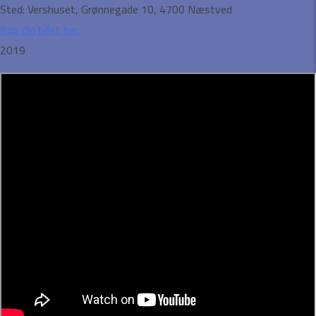
Sted:
Vershuset, Grønnegade 10, 4700 Næstved
Køb din billet her:
2019