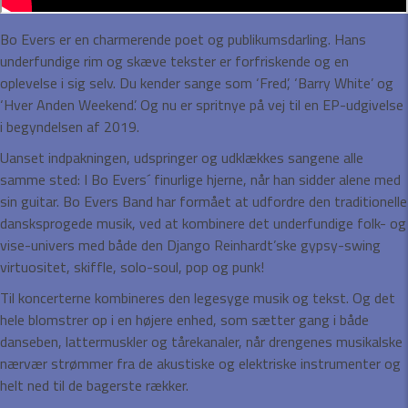
Bo Evers er en charmerende poet og publikumsdarling. Hans
underfundige rim og skæve tekster er forfriskende og en
oplevelse i sig selv. Du kender sange som ‘Fred’, ‘Barry White’ og
‘Hver Anden Weekend’. Og nu er spritnye på vej til en EP-udgivelse
i begyndelsen af 2019.
Uanset indpakningen, udspringer og udklækkes sangene alle
samme sted: I Bo Evers´ finurlige hjerne, når han sidder alene med
sin guitar. Bo Evers Band har formået at udfordre den traditionelle
dansksprogede musik, ved at kombinere det underfundige folk- og
vise-univers med både den Django Reinhardt’ske gypsy-swing
virtuositet, skiffle, solo-soul, pop og punk!
Til koncerterne kombineres den legesyge musik og tekst. Og det
hele blomstrer op i en højere enhed, som sætter gang i både
danseben, lattermuskler og tårekanaler, når drengenes musikalske
nærvær strømmer fra de akustiske og elektriske instrumenter og
helt ned til de bagerste rækker.