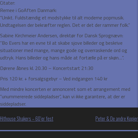
Citater:
Remee i GoAften Danmark:
“Unikt. Fuldstændig et modstykke til alt moderne popmusik.
Undtagelsen der bekræfter reglen. Det er det der rammer folk.”
Sabine Kirchmeier Andersen, direktør for Dansk Sprognævn:
“Bo Evers har en evne til at skabe sjove billeder og beskrive
situationer med mange, mange gode og overraskende ord og
udtryk. Hans billeder og hans måde at fortælle på er skøn…”.
Dørene åbnes kl. 20.30 – Koncertstart 21:30
Pris 120 kr. + forsalgsgebyr – Ved indgangen 140 kr
Med mindre koncerten er annonceret som et arrangement med
”unummererede siddepladser”, kan vi ikke garantere, at der er
siddepladser.
Indlægsnavigation
Hithouse Shakers – 60’er fest
Peter & De andre Kopier