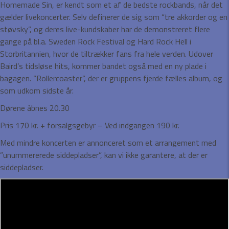
Homemade Sin, er kendt som et af de bedste rockbands, når det
gælder livekoncerter. Selv definerer de sig som “tre akkorder og en
støvsky”, og deres live-kundskaber har de demonstreret flere
gange på bl.a. Sweden Rock Festival og Hard Rock Hell i
Storbritannien, hvor de tiltrækker fans fra hele verden. Udover
Baird’s tidsløse hits, kommer bandet også med en ny plade i
bagagen. “Rollercoaster”, der er gruppens fjerde fælles album, og
som udkom sidste år.
Dørene åbnes 20.30
Pris 170 kr. + forsalgsgebyr – Ved indgangen 190 kr.
Med mindre koncerten er annonceret som et arrangement med
”unummererede siddepladser”, kan vi ikke garantere, at der er
siddepladser.