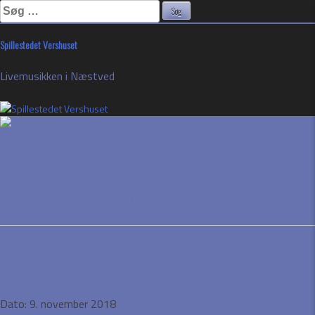
Søg
efter:
Skip
Spillestedet Vershuset
to
content
Livemusikken i Næstved
Dan Baird & Homemade Sin (US)
Event Details
Dato:
9. november 2018