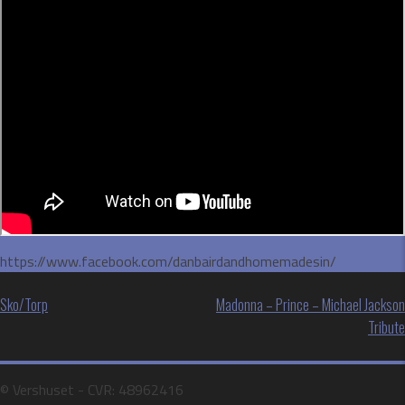
https://www.facebook.com/danbairdandhomemadesin/
Indlægsnavigation
Sko/Torp
Madonna – Prince – Michael Jackson
Tribute
©️ Vershuset - CVR: 48962416