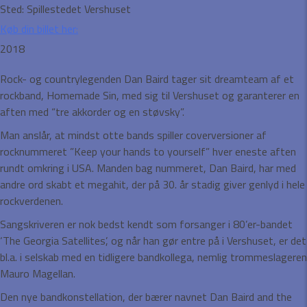
Sted:
Spillestedet Vershuset
Køb din billet her:
2018
Rock- og countrylegenden Dan Baird tager sit dreamteam af et
rockband, Homemade Sin, med sig til Vershuset og garanterer en
aften med “tre akkorder og en støvsky”.
Man anslår, at mindst otte bands spiller coverversioner af
rocknummeret ”Keep your hands to yourself” hver eneste aften
rundt omkring i USA. Manden bag nummeret, Dan Baird, har med
andre ord skabt et megahit, der på 30. år stadig giver genlyd i hele
rockverdenen.
Sangskriveren er nok bedst kendt som forsanger i 80’er-bandet
‘The Georgia Satellites’, og når han gør entre på i Vershuset, er det
bl.a. i selskab med en tidligere bandkollega, nemlig trommeslageren
Mauro Magellan.
Den nye bandkonstellation, der bærer navnet Dan Baird and the