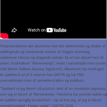
Fenja kombinerer det akustiske med det elektroniske og skaber et
velklingende og medrivende univers af magisk stemning,
velskrevne tekster og dragende vokaler. Nu er hun aktuel med sit
andet studiealbum “Menneskedyr”, skabt i samarbejde med norske
Odd Martin Skålnes (Aurora, Sigrid mfl.). Albummet har modtaget
de sjældne 6 ud af 6 stjerner hos GAFFA og har fået
overvældende roser af anmelderstablen og publikum.
”Sjældent er jeg blevet så positivt ramt af en musikalsk udgivelse,
som jeg er blevet af Menneskedyr. Teksterne har poetisk dybde og
en sjælden sproglig bevidsthed – og så tror jeg, at jeg er blevet
smaskforelsket i Fenjas vokal.”– GAFFA 2026