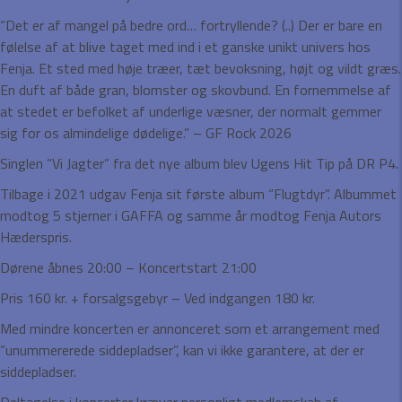
“Det er af mangel på bedre ord… fortryllende? (..) Der er bare en
følelse af at blive taget med ind i et ganske unikt univers hos
Fenja. Et sted med høje træer, tæt bevoksning, højt og vildt græs.
En duft af både gran, blomster og skovbund. En fornemmelse af
at stedet er befolket af underlige væsner, der normalt gemmer
sig for os almindelige dødelige.” – GF Rock 2026
Singlen ”Vi Jagter” fra det nye album blev Ugens Hit Tip på DR P4.
Tilbage i 2021 udgav Fenja sit første album “Flugtdyr”. Albummet
modtog 5 stjerner i GAFFA og samme år modtog Fenja Autors
Hæderspris.
Dørene åbnes 20:00 – Koncertstart 21:00
Pris 160 kr. + forsalgsgebyr – Ved indgangen 180 kr.
Med mindre koncerten er annonceret som et arrangement med
”unummererede siddepladser”, kan vi ikke garantere, at der er
siddepladser.