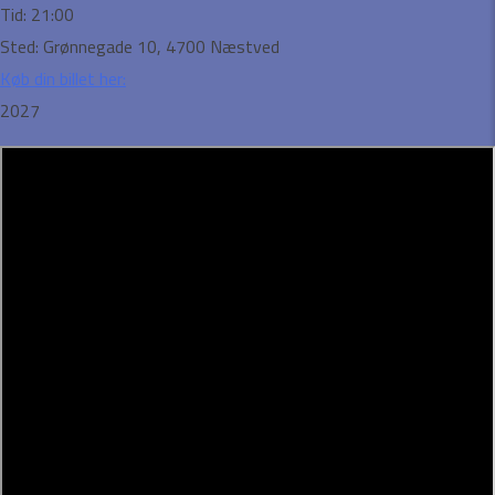
Tid:
21:00
Sted:
Grønnegade 10, 4700 Næstved
Køb din billet her:
2027