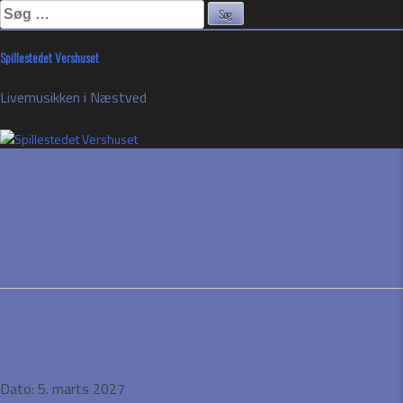
Søg
efter:
Skip
Spillestedet Vershuset
to
content
Livemusikken i Næstved
Fenja
Event Details
Dato:
5. marts 2027