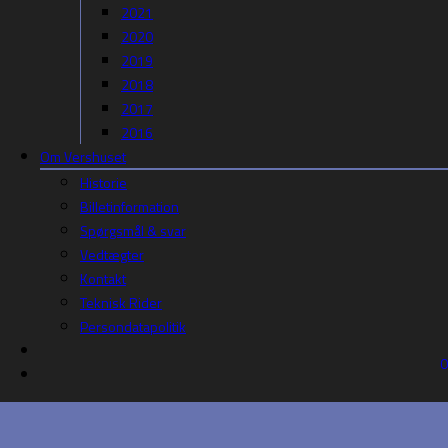
2021
2020
2019
2018
2017
2016
Om Vershuset
Historie
Billetinformation
Spørgsmål & svar
Vedtægter
Kontakt
Teknisk Rider
Persondatapolitik
0