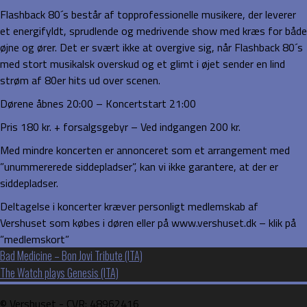
Flashback 80´s består af topprofessionelle musikere, der leverer
et energifyldt, sprudlende og medrivende show med kræs for både
øjne og ører. Det er svært ikke at overgive sig, når Flashback 80´s
med stort musikalsk overskud og et glimt i øjet sender en lind
strøm af 80er hits ud over scenen.
Dørene åbnes 20:00 – Koncertstart 21:00
Pris 180 kr. + forsalgsgebyr – Ved indgangen 200 kr.
Med mindre koncerten er annonceret som et arrangement med
”unummererede siddepladser”, kan vi ikke garantere, at der er
siddepladser.
Deltagelse i koncerter kræver personligt medlemskab af
Vershuset som købes i døren eller på www.vershuset.dk – klik på
”medlemskort”
Indlægsnavigation
Bad Medicine – Bon Jovi Tribute (ITA)
The Watch plays Genesis (ITA)
©️ Vershuset - CVR: 48962416