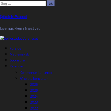
Søg
efter:
Skip
Spillestedet Vershuset
to
content
Livemusikken i Næstved
Forside
Medlemskab
Sponsorer
Kalender
Kommende koncerter
Afholdte koncerter
2026
2025
2024
2023
2022