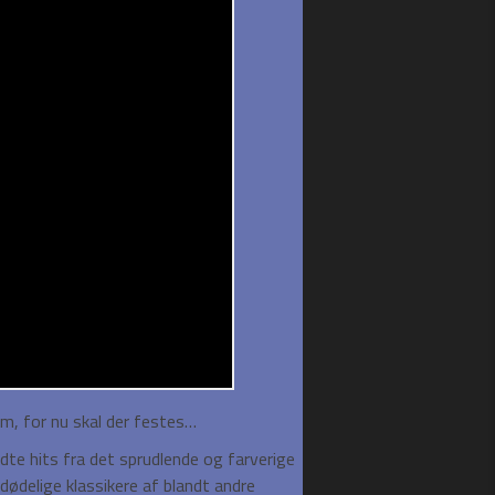
m, for nu skal der festes…
dte hits fra det sprudlende og farverige
dødelige klassikere af blandt andre