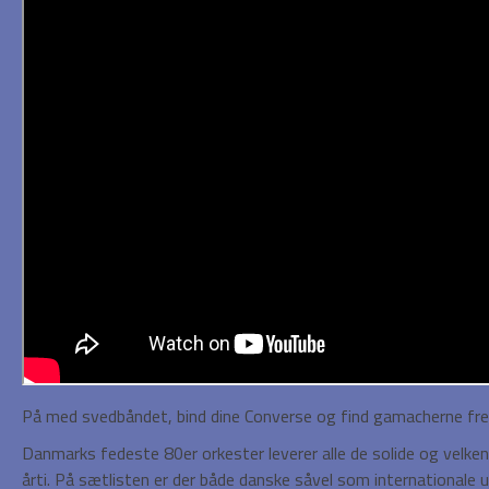
På med svedbåndet, bind dine Converse og find gamacherne fre
Danmarks fedeste 80er orkester leverer alle de solide og velken
årti. På sætlisten er der både danske såvel som internationale u