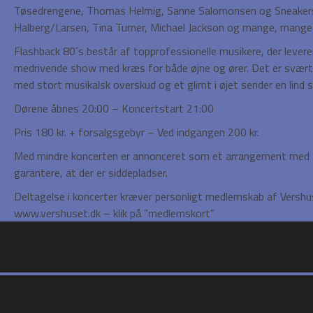
Tøsedrengene, Thomas Helmig, Sanne Salomonsen og Sneakers
Halberg/Larsen, Tina Turner, Michael Jackson og mange, mange 
Flashback 80´s består af topprofessionelle musikere, der levere
medrivende show med kræs for både øjne og ører. Det er svært i
med stort musikalsk overskud og et glimt i øjet sender en lind 
Dørene åbnes 20:00 – Koncertstart 21:00
Pris 180 kr. + forsalgsgebyr – Ved indgangen 200 kr.
Med mindre koncerten er annonceret som et arrangement med ”u
garantere, at der er siddepladser.
Deltagelse i koncerter kræver personligt medlemskab af Vershus
www.vershuset.dk – klik på ”medlemskort”