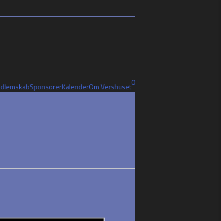
0
dlemskab
Sponsorer
Kalender
Om Vershuset