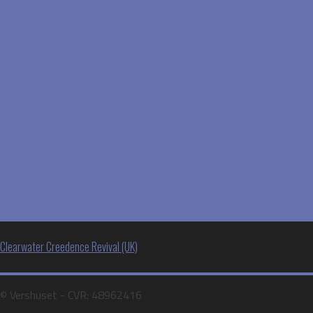
Indlægsnavigation
Clearwater Creedence Revival (UK)
©️ Vershuset - CVR: 48962416