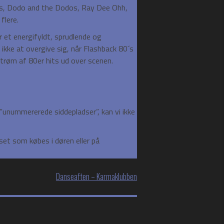
, Dodo and the Dodos, Ray Dee Ohh,
flere.
r et energifyldt, sprudlende og
kke at overgive sig, når Flashback 80´s
strøm af 80er hits ud over scenen.
nummererede siddepladser”, kan vi ikke
et som købes i døren eller på
Danseaften – Karmaklubben