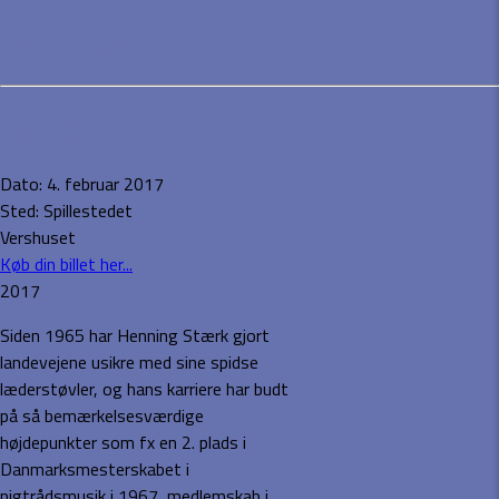
Henning Stærk
Event Details
Dato:
4. februar 2017
Sted:
Spillestedet
Vershuset
Køb din billet her...
2017
Siden 1965 har Henning Stærk gjort
landevejene usikre med sine spidse
læderstøvler, og hans karriere har budt
på så bemærkelsesværdige
højdepunkter som fx en 2. plads i
Danmarksmesterskabet i
pigtrådsmusik i 1967, medlemskab i