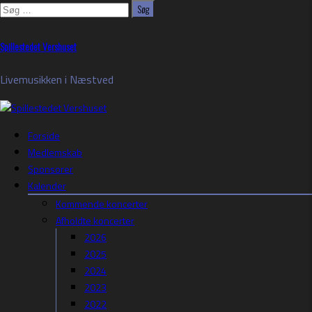
Søg
efter:
Skip
Spillestedet Vershuset
to
content
Livemusikken i Næstved
Forside
Medlemskab
Sponsorer
Kalender
Kommende koncerter
Afholdte koncerter
2026
2025
2024
2023
2022