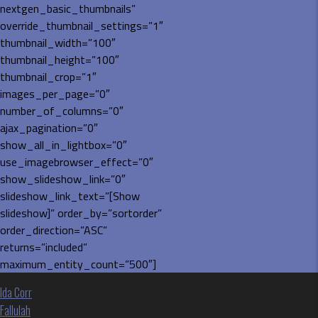
nextgen_basic_thumbnails”
override_thumbnail_settings=”1″
thumbnail_width=”100″
thumbnail_height=”100″
thumbnail_crop=”1″
images_per_page=”0″
number_of_columns=”0″
ajax_pagination=”0″
show_all_in_lightbox=”0″
use_imagebrowser_effect=”0″
show_slideshow_link=”0″
slideshow_link_text=”[Show
slideshow]” order_by=”sortorder”
order_direction=”ASC”
returns=”included”
maximum_entity_count=”500″]
Indlægsnavigation
Ida Corr
Fallulah