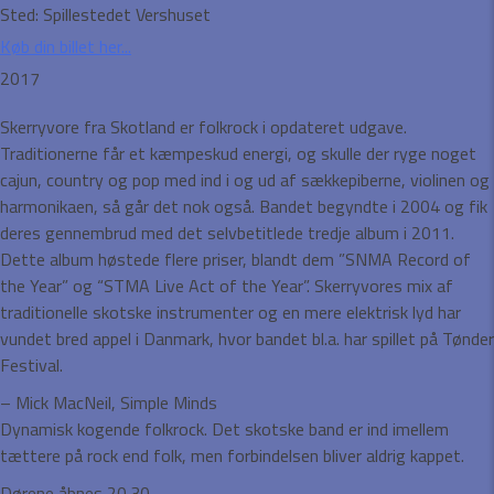
Sted:
Spillestedet Vershuset
Køb din billet her...
2017
Skerryvore fra Skotland er folkrock i opdateret udgave.
Traditionerne får et kæmpeskud energi, og skulle der ryge noget
cajun, country og pop med ind i og ud af sækkepiberne, violinen og
harmonikaen, så går det nok også. Bandet begyndte i 2004 og fik
deres gennembrud med det selvbetitlede tredje album i 2011.
Dette album høstede flere priser, blandt dem ”SNMA Record of
the Year” og “STMA Live Act of the Year”. Skerryvores mix af
traditionelle skotske instrumenter og en mere elektrisk lyd har
vundet bred appel i Danmark, hvor bandet bl.a. har spillet på Tønder
Festival.
– Mick MacNeil, Simple Minds
Dynamisk kogende folkrock. Det skotske band er ind imellem
tættere på rock end folk, men forbindelsen bliver aldrig kappet.
Dørene åbnes 20.30