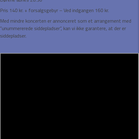
Pris 140 kr. + forsalgsgebyr – Ved indgangen 160 kr.
Med mindre koncerten er annonceret som et arrangement med
”unummererede siddepladser”, kan vi ikke garantere, at der er
siddepladser.