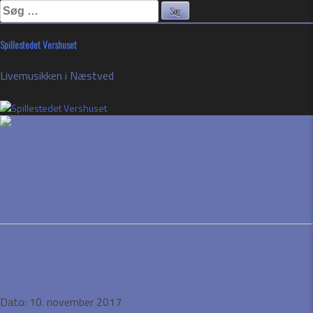
Søg
efter:
Skip
Spillestedet Vershuset
to
content
Livemusikken i Næstved
Skerryvore (SCO)
Event Details
Dato:
10. november 2017