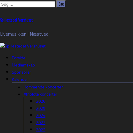
Søg
efter:
Skip
Spillestedet Vershuset
to
content
Livemusikken i Næstved
Forside
Medlemskab
Sponsorer
Kalender
Kommende koncerter
Afholdte koncerter
2026
2025
2024
2023
2022