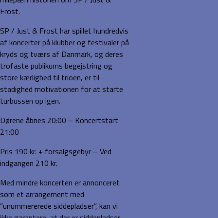
Frost.
SP / Just & Frost har spillet hundredvis
af koncerter på klubber og festivaler på
kryds og tværs af Danmark, og deres
trofaste publikums begejstring og
store kærlighed til trioen, er til
stadighed motivationen for at starte
turbussen op igen.
Dørene åbnes 20:00 – Koncertstart
21:00
Pris 190 kr. + forsalgsgebyr – Ved
indgangen 210 kr.
Med mindre koncerten er annonceret
som et arrangement med
”unummererede siddepladser”, kan vi
ikke garantere, at der er siddepladser.