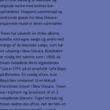
originale numre med intense live-
optrædener. Gruppens sammenspil og
smittende glæde for New Orleans-
inspirerede musik er deres varemærke.
Trioen har udsendt en stribe albums,
enkelte med egne sange og andre med
mange af de klassiske sange, som har
sit udspring i New Orleans. Budskabet
er stadig det samme som i 1998, da
trioen indspillede deres legendariske
“Live in CPH”, på et propfyldt Café Bopa
på Østerbro. En svedig aften, hvor
Bopa blev omdannet til en klub på
Frenchmen Street i New Orleans. Trioen
var i topform og assisteret af et 3
velspillende blæsere. Taget lettede og
trioen skabte den aften, det der blev en
milepæl i historien om SP / Just &