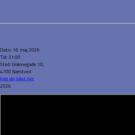
SP / Just & Frost
Event Details
Dato:
16. maj 2026
Tid:
21:00
Sted:
Grønnegade 10,
4700 Næstved
Køb din billet her:
2026