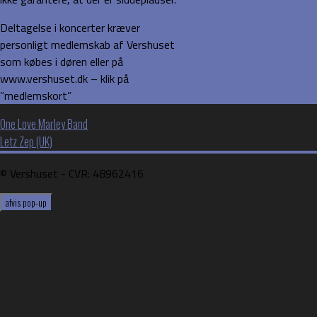
Deltagelse i koncerter kræver
personligt medlemskab af Vershuset
som købes i døren eller på
www.vershuset.dk – klik på
”medlemskort”
Indlægsnavigation
One Love Marley Band
Letz Zep (UK)
©️ Vershuset - CVR: 48962416
afvis pop-up