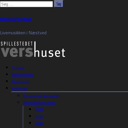
Søg
efter:
Skip
Spillestedet Vershuset
to
content
Livemusikken i Næstved
Forside
Medlemskab
Sponsorer
Kalender
Kommende koncerter
Afholdte koncerter
2026
2025
2024