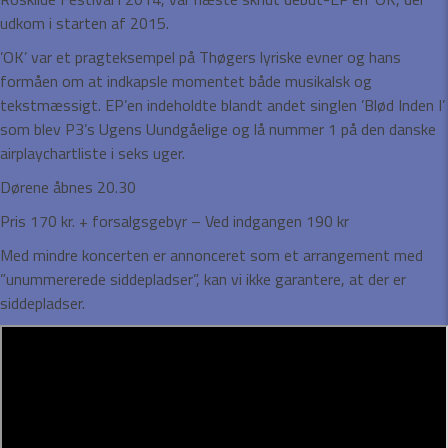
udkom i starten af 2015.
’OK’ var et pragteksempel på Thøgers lyriske evner og hans
formåen om at indkapsle momentet både musikalsk og
tekstmæssigt. EP’en indeholdte blandt andet singlen ’Blød Inden I’
som blev P3’s Ugens Uundgåelige og lå nummer 1 på den danske
airplaychartliste i seks uger.
Dørene åbnes 20.30
Pris 170 kr. + forsalgsgebyr – Ved indgangen 190 kr
Med mindre koncerten er annonceret som et arrangement med
”unummererede siddepladser”, kan vi ikke garantere, at der er
siddepladser.