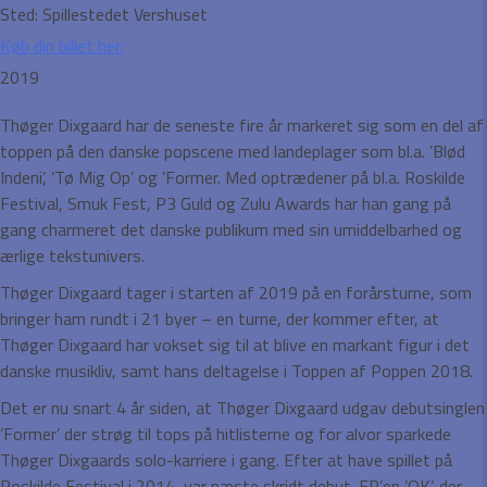
Sted:
Spillestedet Vershuset
Køb din billet her:
2019
Thøger Dixgaard har de seneste fire år markeret sig som en del af
toppen på den danske popscene med landeplager som bl.a. ’Blød
Indeni’, ’Tø Mig Op’ og ’Former. Med optrædener på bl.a. Roskilde
Festival, Smuk Fest, P3 Guld og Zulu Awards har han gang på
gang charmeret det danske publikum med sin umiddelbarhed og
ærlige tekstunivers.
Thøger Dixgaard tager i starten af 2019 på en forårsturne, som
bringer ham rundt i 21 byer – en turne, der kommer efter, at
Thøger Dixgaard har vokset sig til at blive en markant figur i det
danske musikliv, samt hans deltagelse i Toppen af Poppen 2018.
Det er nu snart 4 år siden, at Thøger Dixgaard udgav debutsinglen
’Former’ der strøg til tops på hitlisterne og for alvor sparkede
Thøger Dixgaards solo-karriere i gang. Efter at have spillet på
Roskilde Festival i 2014, var næste skridt debut-EP’en ’OK’, der