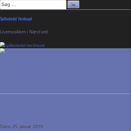
Søg
efter:
Skip
Spillestedet Vershuset
to
content
Livemusikken i Næstved
Thøger Dixgaard
Event Details
Dato:
25. januar 2019