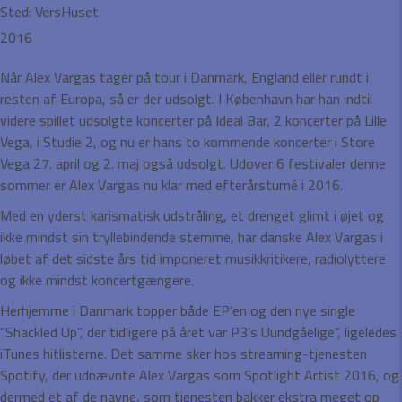
Sted:
VersHuset
2016
Når Alex Vargas tager på tour i Danmark, England eller rundt i
resten af Europa, så er der udsolgt. I København har han indtil
videre spillet udsolgte koncerter på Ideal Bar, 2 koncerter på Lille
Vega, i Studie 2, og nu er hans to kommende koncerter i Store
Vega 27. april og 2. maj også udsolgt. Udover 6 festivaler denne
sommer er Alex Vargas nu klar med efterårsturné i 2016.
Med en yderst karismatisk udstråling, et drenget glimt i øjet og
ikke mindst sin tryllebindende stemme, har danske Alex Vargas i
løbet af det sidste års tid imponeret musikkritikere, radiolyttere
og ikke mindst koncertgængere.
Herhjemme i Danmark topper både EP’en og den nye single
”Shackled Up”, der tidligere på året var P3’s Uundgåelige”, ligeledes
iTunes hitlisterne. Det samme sker hos streaming-tjenesten
Spotify, der udnævnte Alex Vargas som Spotlight Artist 2016, og
dermed et af de navne, som tjenesten bakker ekstra meget op