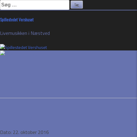
Søg
efter:
Skip
Spillestedet Vershuset
to
content
Livemusikken i Næstved
Alex Vargas
Event Details
Dato:
22. oktober 2016