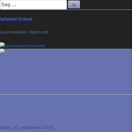
Søg
efter:
Skip
Spillestedet Vershuset
to
content
Livemusikken i Næstved
Blues Caravan (FIN-US-RS)
Event Details
Dato:
20. september 2019