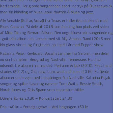
Kerteminde. Her gjorde sangerinden stort indtryk på Bluesnews.dk
med sin blanding af blues, soul, rhythm & blues og jazz.
Ally Venable (Guitar, Voca)l fra Texas er heller ikke ubekendt med
Blues Caravan. På dele af 2018-turnéen tog hun plads ved siden
af Mike Zito og Bernard Allison. Den unge bluesrock-sangerinde og
-guitarist albumdebuterede med sit Ally Venable Band i 2016 med
No glass shoes og fulgte det op i april i år med Puppet show.
Katarina Pejak (Keyboard, Vocal) stammer fra Serbien, men deler
nu sin tid mellem Beograd og Nashville, Tennessee. Hun har
udsendt tre album i hjemlandet: Perfume & luck (2010), First hand
stories (2012) og Old, new, borrowed and blues (2016). Et fjerde
album er undervejs med indspilninger fra Nashville. Katarina Pejak
synger og spiller klaver og nævner Tom Waits, Bessie Smith,
Norah Jones og Otis Spann som inspirationskilder.
Dørene åbnes 20.30 – Koncertstart 21:30
Pris 140 kr. + forsalgsgebyr – Ved indgangen 160 kr.