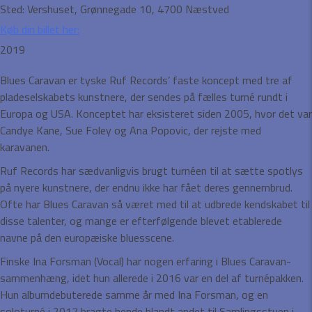
Sted:
Vershuset, Grønnegade 10, 4700 Næstved
Køb din billet her:
2019
Blues Caravan er tyske Ruf Records’ faste koncept med tre af
pladeselskabets kunstnere, der sendes på fælles turné rundt i
Europa og USA. Konceptet har eksisteret siden 2005, hvor det var
Candye Kane, Sue Foley og Ana Popovic, der rejste med
karavanen.
Ruf Records har sædvanligvis brugt turnéen til at sætte spotlys
på nyere kunstnere, der endnu ikke har fået deres gennembrud.
Ofte har Blues Caravan så været med til at udbrede kendskabet til
disse talenter, og mange er efterfølgende blevet etablerede
navne på den europæiske bluesscene.
Finske Ina Forsman (Vocal) har nogen erfaring i Blues Caravan-
sammenhæng, idet hun allerede i 2016 var en del af turnépakken.
Hun albumdebuterede samme år med Ina Forsman, og en
soloturné i 2017 bragte hende blandt andet til Samlingsstuen i