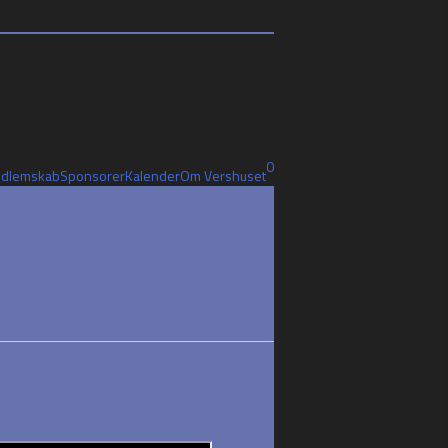
0
dlemskab
Sponsorer
Kalender
Om Vershuset