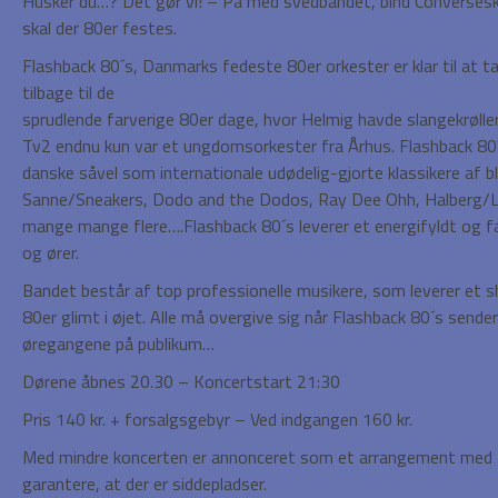
Husker du…? Det gør vi! – På med svedbåndet, bind Converses
skal der 80er festes.
Flashback 80´s, Danmarks fedeste 80er orkester er klar til at t
tilbage til de
sprudlende farverige 80er dage, hvor Helmig havde slangekrøller
Tv2 endnu kun var et ungdomsorkester fra Århus. Flashback 80´s
danske såvel som internationale udødelig-gjorte klassikere af 
Sanne/Sneakers, Dodo and the Dodos, Ray Dee Ohh, Halberg/Lar
mange mange flere….Flashback 80´s leverer et energifyldt og 
og ører.
Bandet består af top professionelle musikere, som leverer et
80er glimt i øjet. Alle må overgive sig når Flashback 80´s sender 
øregangene på publikum…
Dørene åbnes 20.30 – Koncertstart 21:30
Pris 140 kr. + forsalgsgebyr – Ved indgangen 160 kr.
Med mindre koncerten er annonceret som et arrangement med ”u
garantere, at der er siddepladser.