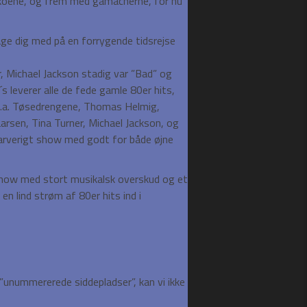
koene, og frem med gamacherne, for nu
age dig med på en forrygende tidsrejse
, Michael Jackson stadig var ”Bad” og
 leverer alle de fede gamle 80er hits,
bl.a. Tøsedrengene, Thomas Helmig,
sen, Tina Turner, Michael Jackson, og
farverigt show med godt for både øjne
 show med stort musikalsk overskud og et
en lind strøm af 80er hits ind i
nummererede siddepladser”, kan vi ikke