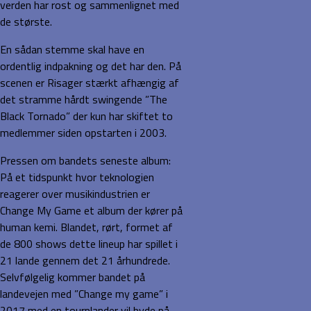
verden har rost og sammenlignet med
de største.
En sådan stemme skal have en
ordentlig indpakning og det har den. På
scenen er Risager stærkt afhængig af
det stramme hårdt swingende ”The
Black Tornado” der kun har skiftet to
medlemmer siden opstarten i 2003.
Pressen om bandets seneste album:
På et tidspunkt hvor teknologien
reagerer over musikindustrien er
Change My Game et album der kører på
human kemi. Blandet, rørt, formet af
de 800 shows dette lineup har spillet i
21 lande gennem det 21 århundrede.
Selvfølgelig kommer bandet på
landevejen med ”Change my game” i
2017 med en tourplander vil byde på