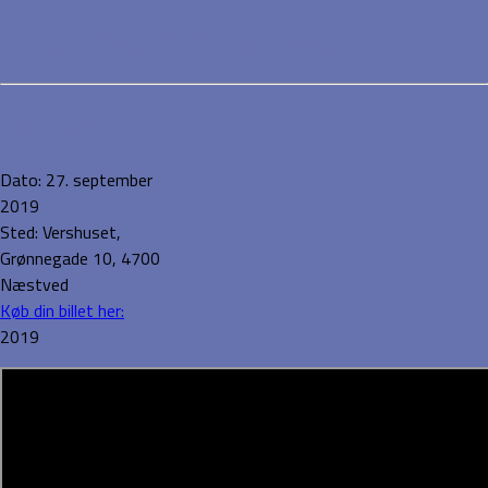
Thorbjørn Risager & The Black Tornado
Event Details
Dato:
27. september
2019
Sted:
Vershuset,
Grønnegade 10, 4700
Næstved
Køb din billet her:
2019