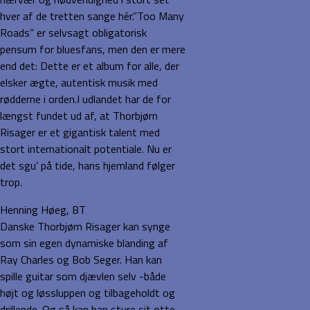
hver af de tretten sange hér.”Too Many
Roads” er selvsagt obligatorisk
pensum for bluesfans, men den er mere
end det: Dette er et album for alle, der
elsker ægte, autentisk musik med
rødderne i orden.I udlandet har de for
længst fundet ud af, at Thorbjørn
Risager er et gigantisk talent med
stort internationalt potentiale. Nu er
det sgu’ på tide, hans hjemland følger
trop.
Henning Høeg, BT
Danske Thorbjørn Risager kan synge
som sin egen dynamiske blanding af
Ray Charles og Bob Seger. Han kan
spille guitar som djævlen selv -både
højt og løssluppen og tilbageholdt og
drillende. Og så kan han styre sit otte