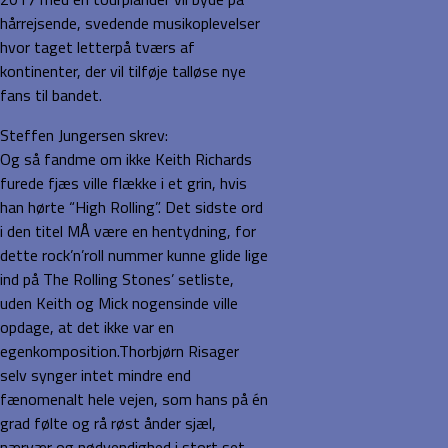
hårrejsende, svedende musikoplevelser
hvor taget letterpå tværs af
kontinenter, der vil tilføje talløse nye
fans til bandet.
Steffen Jungersen skrev:
Og så fandme om ikke Keith Richards
furede fjæs ville flække i et grin, hvis
han hørte “High Rolling”. Det sidste ord
i den titel MÅ være en hentydning, for
dette rock’n’roll nummer kunne glide lige
ind på The Rolling Stones’ setliste,
uden Keith og Mick nogensinde ville
opdage, at det ikke var en
egenkomposition.Thorbjørn Risager
selv synger intet mindre end
fænomenalt hele vejen, som hans på én
grad følte og rå røst ånder sjæl,
nærvær og nødvendighed i stort set