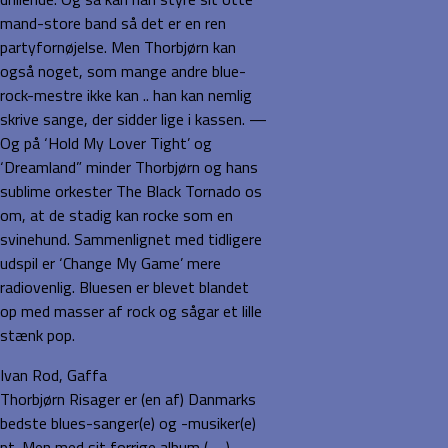
mand-store band så det er en ren
partyfornøjelse. Men Thorbjørn kan
også noget, som mange andre blue-
rock-mestre ikke kan .. han kan nemlig
skrive sange, der sidder lige i kassen. —
Og på ‘Hold My Lover Tight’ og
‘Dreamland” minder Thorbjørn og hans
sublime orkester The Black Tornado os
om, at de stadig kan rocke som en
svinehund. Sammenlignet med tidligere
udspil er ‘Change My Game’ mere
radiovenlig. Bluesen er blevet blandet
op med masser af rock og sågar et lille
stænk pop.
Ivan Rod, Gaffa
Thorbjørn Risager er (en af) Danmarks
bedste blues-sanger(e) og -musiker(e)
pt. Men med sit forrige album (—)