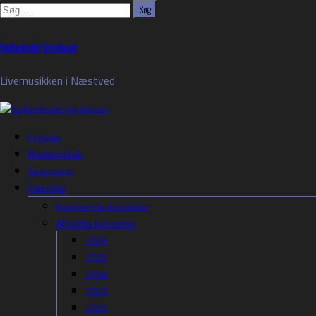
Søg
efter:
Skip
Spillestedet Vershuset
to
content
Livemusikken i Næstved
Forside
Medlemskab
Sponsorer
Kalender
Kommende koncerter
Afholdte koncerter
2026
2025
2024
2023
2022