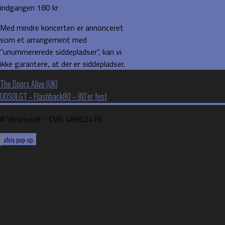
indgangen 180 kr
Med mindre koncerten er annonceret
som et arrangement med
”unummererede siddepladser”, kan vi
ikke garantere, at der er siddepladser.
Indlægsnavigation
The Doors Alive (UK)
UDSOLGT – Flashback80 – 80’er fest
©️ Vershuset - CVR: 48962416
afvis pop-up