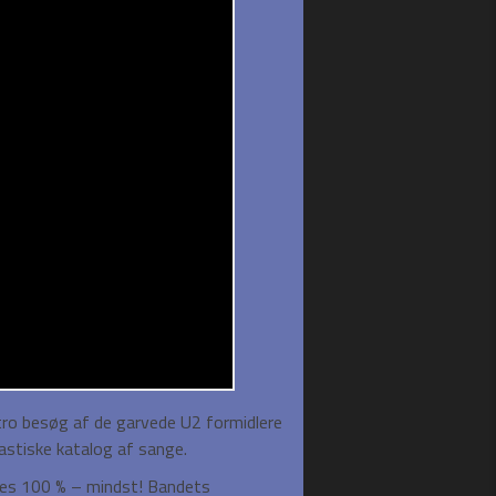
tro besøg af de garvede U2 formidlere
tastiske katalog af sange.
eres 100 % – mindst! Bandets