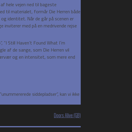
af hele vejen ned til bageste
d til materialet, formår Die Herren både
og identitet. Når de går på scenen er
nge inviterer med på en medrivende rejse
”, “I Still Haven’t Found What I´m
le af de sange, som Die Herren vil
nærvær og en intensitet, som mere end
nummererede siddepladser”, kan vi ikke
Doors Alive (GB)