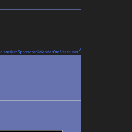
0
dlemskab
Sponsorer
Kalender
Om Vershuset