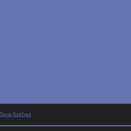
Indlægsnavigation
Classic Rock Event