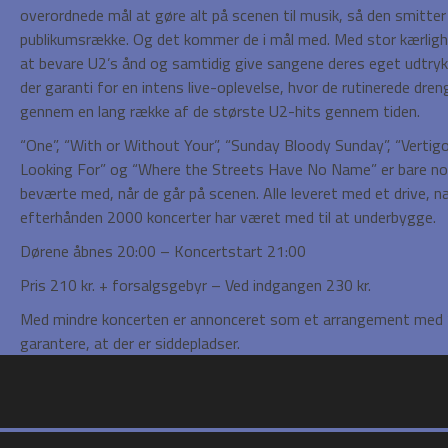
overordnede mål at gøre alt på scenen til musik, så den smitter 
publikumsrække. Og det kommer de i mål med. Med stor kærlighe
at bevare U2’s ånd og samtidig give sangene deres eget udtryk 
der garanti for en intens live-oplevelse, hvor de rutinerede dre
gennem en lang række af de største U2-hits gennem tiden.
“One”, “With or Without Your”, “Sunday Bloody Sunday”, “Vertigo
Looking For” og “Where the Streets Have No Name” er bare nog
beværte med, når de går på scenen. Alle leveret med et drive, 
efterhånden 2000 koncerter har været med til at underbygge.
Dørene åbnes 20:00 – Koncertstart 21:00
Pris 210 kr. + forsalgsgebyr – Ved indgangen 230 kr.
Med mindre koncerten er annonceret som et arrangement med ”u
garantere, at der er siddepladser.