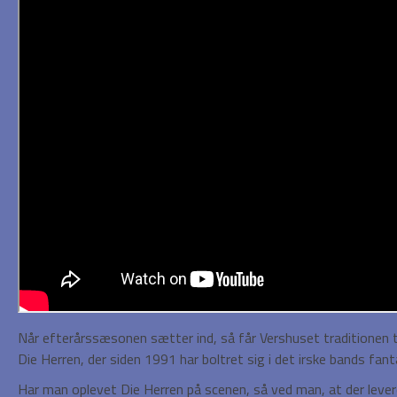
Når efterårssæsonen sætter ind, så får Vershuset traditionen 
Die Herren, der siden 1991 har boltret sig i det irske bands fan
Har man oplevet Die Herren på scenen, så ved man, at der lev