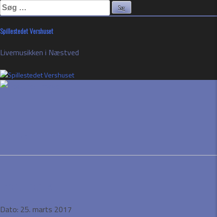
Søg
efter:
Skip
Spillestedet Vershuset
to
content
Livemusikken i Næstved
Dúné
Event Details
Dato:
25. marts 2017