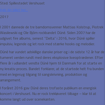
Sted:
Spillestedet Vershuset
Køb din billet her...
2017
I 2001 dannede de tre barndomsvenner Mattias Kolstrup, Piotrek
Wasilewski og Ole Bjórn rockbandet Dúné. Siden 2007 har de
udgivet fire albums, senest ”Delta” i 2016, hvor Dúné spiller
impulsiv, legende og let rock med stærke hooks og melodier.
Dúné har vundet adskillige danske priser og i de sidste 12 år har de
turneret verden rundt med deres eksplosive liveoptrædener. Efter
flere år i udlandet vendte Dúné hjem til Danmark for at starte en
ny kreativ proces. Bandet forklarer, at de startede helt fra bunden
med en legesyg tilgang til sangskrivning, produktion og
arrangement.
I foråret 2016 gav Dúné deres trofaste publikum en energisk
koncert i Vershuset. Nu er rock trekløveret tilbage – klar til at
komme langt ud over scenekanten.