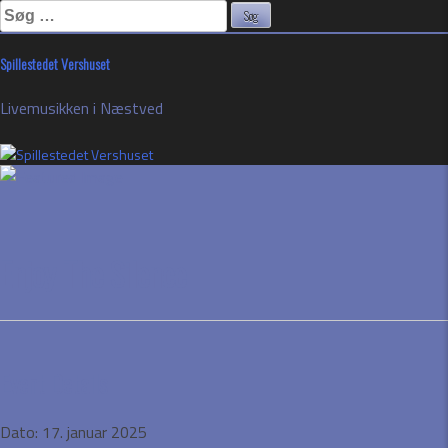
Søg
efter:
Skip
Spillestedet Vershuset
to
content
Livemusikken i Næstved
Enjoy The Silence
Event Details
Dato:
17. januar 2025