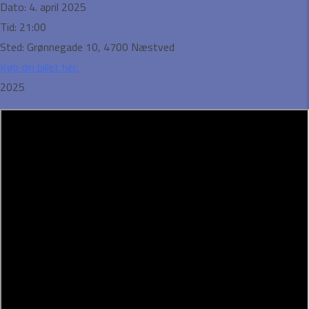
Dato:
4. april 2025
Tid:
21:00
Sted:
Grønnegade 10, 4700 Næstved
Køb din billet her:
2025