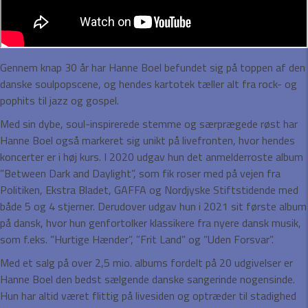
Gennem knap 30 år har Hanne Boel befundet sig på toppen af den
danske soulpopscene, og hendes kartotek tæller alt fra rock- og
pophits til jazz og gospel.
Med sin dybe, soul-inspirerede stemme og særprægede røst har
Hanne Boel også markeret sig unikt på livefronten, hvor hendes
koncerter er i høj kurs. I 2020 udgav hun det anmelderroste album
”Between Dark and Daylight”, som fik roser med på vejen fra
Politiken, Ekstra Bladet, GAFFA og Nordjyske Stiftstidende med
både 5 og 4 stjerner. Derudover udgav hun i 2021 sit første album
på dansk, hvor hun genfortolker klassikere fra nyere dansk musik,
som f.eks. ”Hurtige Hænder”, ”Frit Land” og ”Uden Forsvar”.
Med et salg på over 2,5 mio. albums fordelt på 20 udgivelser er
Hanne Boel den bedst sælgende danske sangerinde nogensinde.
Hun har altid været flittig på livesiden og optræder til stadighed