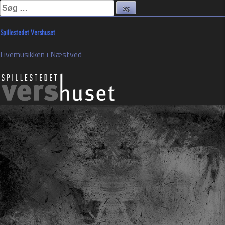
Søg
efter:
Skip
Spillestedet Vershuset
to
content
Livemusikken i Næstved