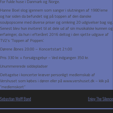
for fulde huse i Danmark og Norge.
Hanne Boel slog igennem som sanger i slutningen af 1980’erne
og har siden da befundet sig på toppen af den danske
soulpopscene med diverse priser og omkring 20 udgivelser bag sig.
Senest blev hun inviteret til at dele ud af sin musikalske kunnen og
erfaringer, da hun i efteråret 2016 deltog i den sjette udgave af
TV2’s ’Toppen af Poppen’.
Dørene åbnes 20:00 – Koncertstart 21:00
Pris 330 kr. + forsalgsgebyr – Ved indgangen 350 kr.
Unummererede siddepladser
Deltagelse i koncerter kræver personligt medlemskab af
Vershuset som købes i døren eller på www.vershuset.dk – klik på
”medlemskort”
Indlægsnavigation
Sebastian Wolff Band
Enjoy The Silence