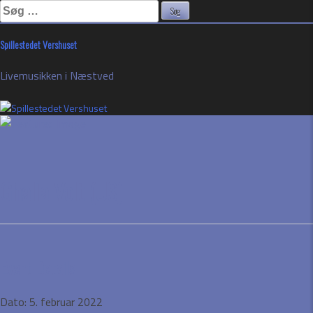
Søg
efter:
Skip
Spillestedet Vershuset
to
content
Livemusikken i Næstved
Ghalia Volt (US)
Event Details
Dato:
5. februar 2022