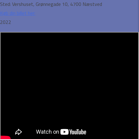
Sted:
Vershuset, Grønnegade 10, 4700 Næstved
Køb din billet her:
2022