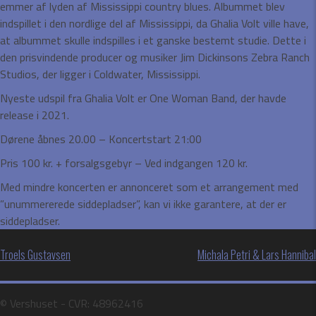
emmer af lyden af Mississippi country blues. Albummet blev
indspillet i den nordlige del af Mississippi, da Ghalia Volt ville have,
at albummet skulle indspilles i et ganske bestemt studie. Dette i
den prisvindende producer og musiker Jim Dickinsons Zebra Ranch
Studios, der ligger i Coldwater, Mississippi.
Nyeste udspil fra Ghalia Volt er One Woman Band, der havde
release i 2021.
Dørene åbnes 20.00 – Koncertstart 21:00
Pris 100 kr. + forsalgsgebyr – Ved indgangen 120 kr.
Med mindre koncerten er annonceret som et arrangement med
”unummererede siddepladser”, kan vi ikke garantere, at der er
siddepladser.
Indlægsnavigation
Troels Gustavsen
Michala Petri & Lars Hannibal
©️ Vershuset - CVR: 48962416