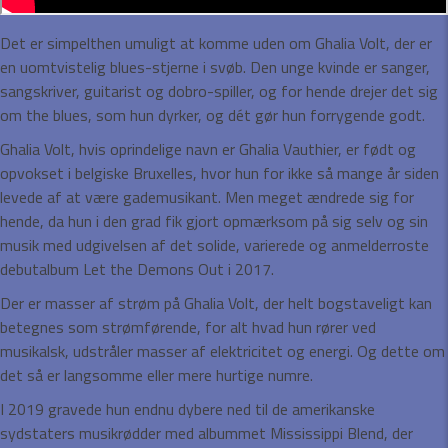
Det er simpelthen umuligt at komme uden om Ghalia Volt, der er
en uomtvistelig blues-stjerne i svøb. Den unge kvinde er sanger,
sangskriver, guitarist og dobro-spiller, og for hende drejer det sig
om the blues, som hun dyrker, og dét gør hun forrygende godt.
Ghalia Volt, hvis oprindelige navn er Ghalia Vauthier, er født og
opvokset i belgiske Bruxelles, hvor hun for ikke så mange år siden
levede af at være gademusikant. Men meget ændrede sig for
hende, da hun i den grad fik gjort opmærksom på sig selv og sin
musik med udgivelsen af det solide, varierede og anmelderroste
debutalbum Let the Demons Out i 2017.
Der er masser af strøm på Ghalia Volt, der helt bogstaveligt kan
betegnes som strømførende, for alt hvad hun rører ved
musikalsk, udstråler masser af elektricitet og energi. Og dette om
det så er langsomme eller mere hurtige numre.
I 2019 gravede hun endnu dybere ned til de amerikanske
sydstaters musikrødder med albummet Mississippi Blend, der