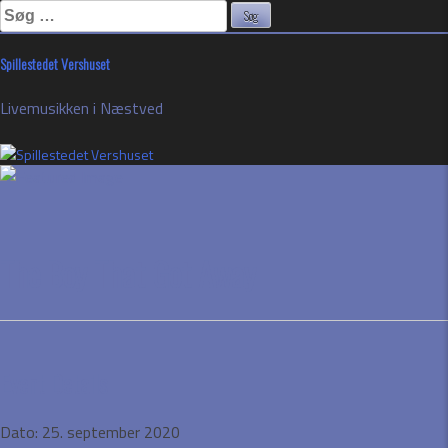
Søg
efter:
Skip
Spillestedet Vershuset
to
content
Livemusikken i Næstved
The Boy That Got Away
Event Details
Dato:
25. september 2020