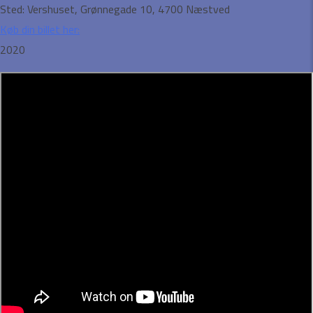
Sted:
Vershuset, Grønnegade 10, 4700 Næstved
Køb din billet her:
2020