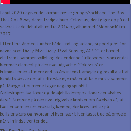
I april 2020 udgiver det aarhusianske grunge/rockband The Boy
That Got Away deres tredje album ‘Colossus’, der følger op på det
selvbetitlede debutalbum fra 2014 og albummet ‘Moonsick’ fra
2017.
Efter flere år med turnéer både i ind- og udland, supportjobs for
navne som Dizzy Mizz Lizzy, Rival Sons og AC/DC, er bandet
ekstremt sammenspillet og det er denne fællesnerve, som er det
bærende element på den nye udgivelse. ‘Colossus’ er
kulminationen af mere end to års intenst arbejde og resultatet af
bandets ønske om af udforske nye måder at lave musik sammen
på. Mange af numrene tager udgangspunkt i
fællesimprovisationer og de øjeblikskompositioner der skabes
deraf. Numrene på den nye udgivelse kredser om følelsen af, at
livet er som en uoverskuelig kæmpe, der konstant er på
kollisionskurs og hvordan vi hver især bliver kastet ud på omveje
når vi mindst venter det.
The Boy That Got Away: