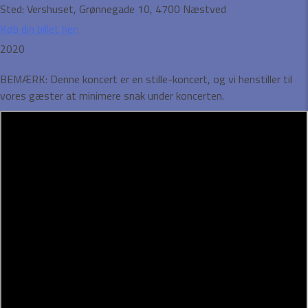
Sted:
Vershuset, Grønnegade 10, 4700 Næstved
Køb din billet her:
2020
BEMÆRK: Denne koncert er en stille-koncert, og vi henstiller til
vores gæster at minimere snak under koncerten.