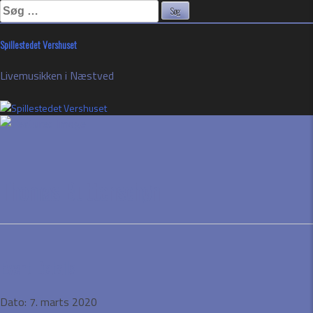
Søg
efter:
Skip
Spillestedet Vershuset
to
content
Livemusikken i Næstved
Thomas Buttenschøn
Event Details
Dato:
7. marts 2020