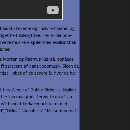
sidst i firserne og i halvfemserne, og
et helt særligt live. Her er der pop-
rvede musikere spiller med ekvilibristisk
oner.
rene Morten og Rasmus Kærså, opnåede
 firserscene af dansk popmusik. Siden da
dst i løbet af de senere år, hvor de har
t bestående af Bobby Ricketts, Maibrit
 her kan man godt forvente en aften
e, når bandet forkæler publikum med
”, ”Belisa”, ”Annabella”, ”Midsommernat”