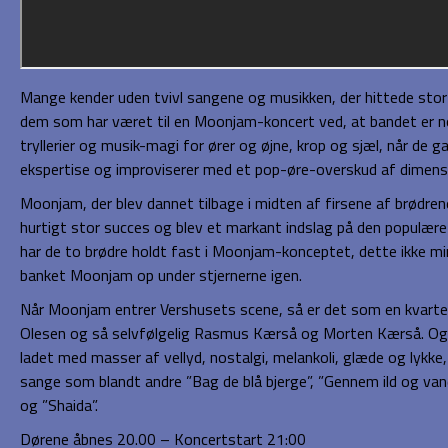
Mange kender uden tvivl sangene og musikken, der hittede stort 
dem som har været til en Moonjam-koncert ved, at bandet er nog
tryllerier og musik-magi for ører og øjne, krop og sjæl, når de ga
ekspertise og improviserer med et pop-øre-overskud af dimensi
Moonjam, der blev dannet tilbage i midten af firsene af brød
hurtigt stor succes og blev et markant indslag på den populære
har de to brødre holdt fast i Moonjam-konceptet, dette ikke min
banket Moonjam op under stjernerne igen.
Når Moonjam entrer Vershusets scene, så er det som en kvarte
Olesen og så selvfølgelig Rasmus Kærså og Morten Kærså. Og
ladet med masser af vellyd, nostalgi, melankoli, glæde og lykk
sange som blandt andre ”Bag de blå bjerge”, ”Gennem ild og vand
og ”Shaida”.
Dørene åbnes 20.00 – Koncertstart 21:00