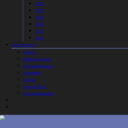
2021
2020
2019
2018
2017
2016
Om Vershuset
Historie
Billetinformation
Spørgsmål & svar
Vedtægter
Kontakt
Teknisk Rider
Persondatapolitik