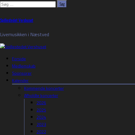
Søg
efter:
Skip
Spillestedet Vershuset
to
content
Livemusikken i Næstved
Forside
Medlemskab
Sponsorer
Kalender
Kommende koncerter
Afholdte koncerter
2026
2025
2024
2023
2022