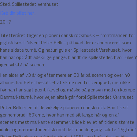
Sted:
Spillestedet Vershuset
Køb din billet her...
2017
Til efteråret tager en pioner i dansk rockmusik – frontmanden for
pigtrådsrock ’ulven’ Peter Belli – på hvad der er annonceret som
hans sidste turné. Og naturligvis er Spillestedet Vershuset, hvor
han har optrådt adskillige gange, blandt de spillesteder, hvor ’ulven’
igen vil stå på scenen.
I en alder af 73 år og efter mere en 50 år på scenen og over 40
albums har Peter besluttet at skrue ned for tempoet, men ikke
før han har sagt pænt farvel og måske på gensyn med en kæmpe
Danmarksturné, hvor vejen altså går forbi Spillestedet Vershuset.
Peter Belli er en af de virkelige pionerer i dansk rock. Han fik sit
gennembrud i 60’erne, hvor han med sit lange hår og en af
scenens mest markante stemmer, både blev et
af tidens største
idoler og nærmest identisk med det man dengang kaldte ”Pigtråd”.
Peter Belli udgav sin første single i 1964, har haft utallige hits