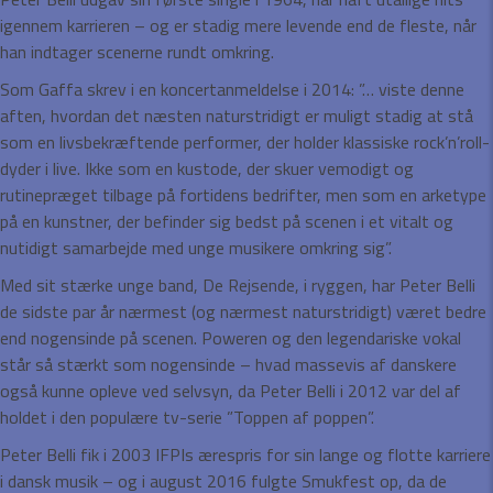
igennem karrieren – og er stadig mere levende end de fleste, når
han indtager scenerne rundt omkring.
Som Gaffa skrev i en koncertanmeldelse i 2014: ”… viste denne
aften, hvordan det næsten naturstridigt er muligt stadig at stå
som en livsbekræftende performer, der holder klassiske rock’n’roll-
dyder i live. Ikke som en kustode, der skuer vemodigt og
rutinepræget tilbage på fortidens bedrifter, men som en arketype
på en kunstner, der befinder sig bedst på scenen i et vitalt og
nutidigt samarbejde med unge musikere omkring sig”.
Med sit stærke unge band, De Rejsende, i ryggen, har Peter Belli
de sidste par år nærmest (og nærmest naturstridigt) været bedre
end nogensinde på scenen. Poweren og den legendariske vokal
står så stærkt som nogensinde – hvad massevis af danskere
også kunne opleve ved selvsyn, da Peter Belli i 2012 var del af
holdet i den populære tv-serie ”Toppen af poppen”.
Peter Belli fik i 2003 IFPIs ærespris for sin lange og flotte karriere
i dansk musik – og i august 2016 fulgte Smukfest op, da de