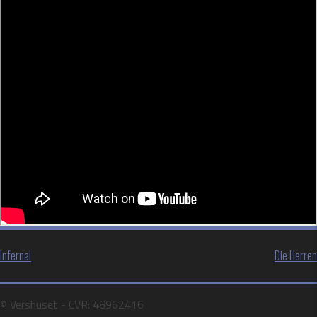
Indlægsnavigation
Infernal
Die Herren
©️ Vershuset - CVR: 48962416