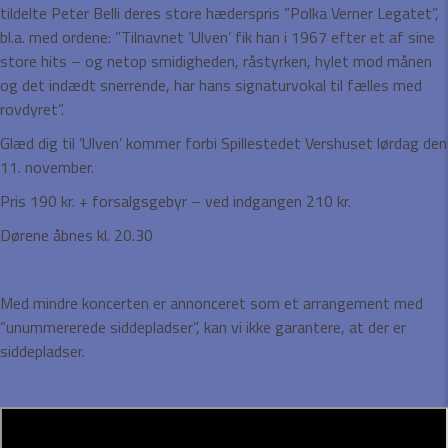
tildelte Peter Belli deres store hæderspris ”Polka Verner Legatet”,
bl.a. med ordene: ”Tilnavnet ’Ulven’ fik han i 1967 efter et af sine
store hits – og netop smidigheden, råstyrken, hylet mod månen
og det indædt snerrende, har hans signaturvokal til fælles med
rovdyret”.
Glæd dig til ’Ulven’ kommer forbi Spillestedet Vershuset lørdag den
11. november.
Pris 190 kr. + forsalgsgebyr – ved indgangen 210 kr.
Dørene åbnes kl. 20.30
Med mindre koncerten er annonceret som et arrangement med
”unummererede siddepladser”, kan vi ikke garantere, at der er
siddepladser.