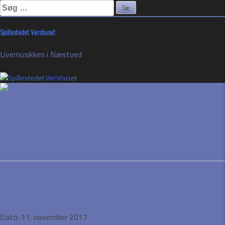
Søg
efter:
Skip
Spillestedet Vershuset
to
content
Livemusikken i Næstved
Peter Belli
Event Details
Dato:
11. november 2017